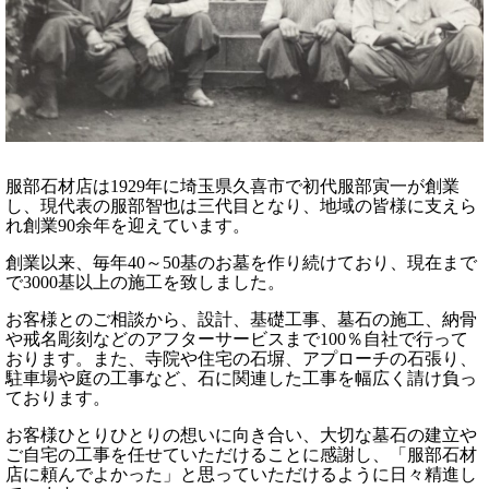
服部石材店は1929年に埼玉県久喜市で初代服部寅一が創業
し、現代表の服部智也は三代目となり、地域の皆様に支えら
れ創業90余年を迎えています。
創業以来、毎年40～50基のお墓を作り続けており、現在まで
で3000基以上の施工を致しました。
お客様とのご相談から、設計、基礎工事、墓石の施工、納骨
や戒名彫刻などのアフターサービスまで100％自社で行って
おります。また、寺院や住宅の石塀、アプローチの石張り、
駐車場や庭の工事など、石に関連した工事を幅広く請け負っ
ております。
お客様ひとりひとりの想いに向き合い、大切な墓石の建立や
ご自宅の工事を任せていただけることに感謝し、「服部石材
店に頼んでよかった」と思っていただけるように日々精進し