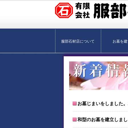
服部石材店について
お墓を建
お墓じまいをしました。2
和型のお墓を建立しました